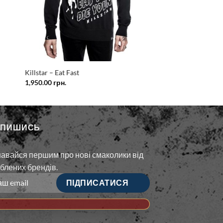
Killstar – Eat Fast
1,950.00
грн.
ДПИШИСЬ
навайся першим про нові смаколики від
блених брендів.