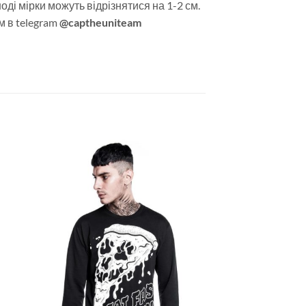
оді мірки можуть відрізнятися на 1-2 см.
м в telegram
@captheuniteam
ати
Додати
у
сок
список
ань
бажань