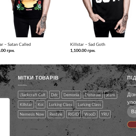
tar – Satan Called
Killstar – Sad Goth
0.00
грн.
1,100.00
грн.
МІТКИ ТОВАРІВ
ПІ
Діз
Blackcraft Cult
Ddc
Demonia
Disturbia
jeans
те
улю
Killstar
Koi
Lurking Class
Lurking Сlass
Nemesis Now
Restyle
RIGID
WooD
YRU