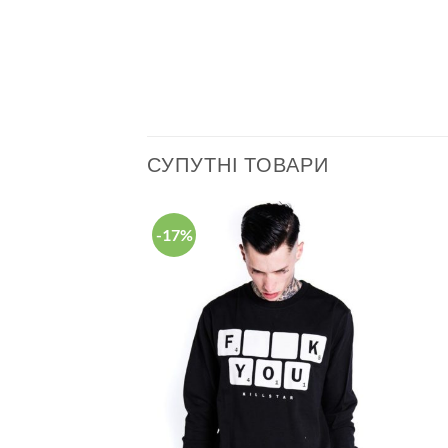
СУПУТНІ ТОВАРИ
-17%
Додати
Додати
у
у
список
список
бажань
бажань