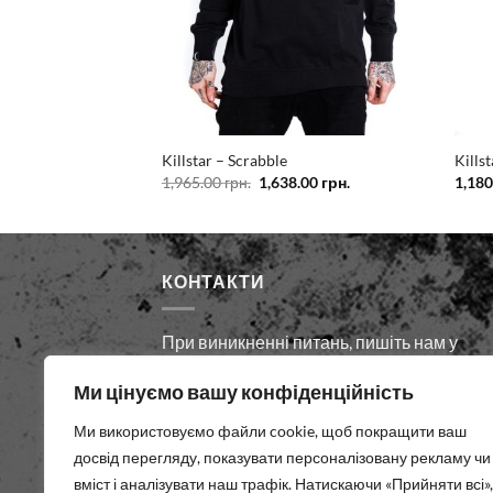
y burden
Killstar – Scrabble
Kills
Оригінальна
Поточна
1,965.00
грн.
1,638.00
грн.
1,18
ціна:
ціна:
1,965.00 грн..
1,638.00 грн..
КОНТАКТИ
При виникненні питань, пишіть нам у
Telegram: @captheuniteam або телефонуй
Ми цінуємо вашу конфіденційність
за номером:
+380686369063
Ми використовуємо файли cookie, щоб покращити ваш
досвід перегляду, показувати персоналізовану рекламу чи
вміст і аналізувати наш трафік. Натискаючи «Прийняти всі»,