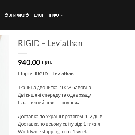
💀ЗНИЖКИ💀
БЛОГ
ІНФО
RIGID – Leviathan
940.00
грн.
ти
Шорти:
RIGID – Leviathan
ок
нь
Тканина двонитка, 100% бавовна
Дві кишені спереду та одна ззаду
Еластичний пояс + шнурівка
Доставка по Україні протягом: 1-2 днів
Доставка по всьому світу від: 1 тижня
Worldwide shipping from: 1 week