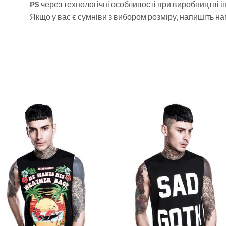
PS
через технологічні особливості при виробництві ін
Якщо у вас є сумніви з вибором розміру, напишіть на
Додати
Дод
у
у
список
спи
бажань
баж