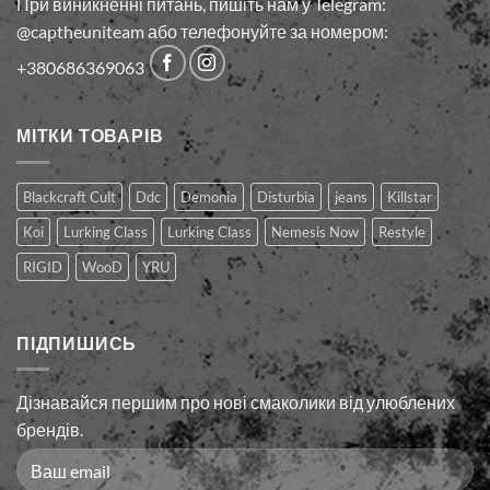
При виникненні питань, пишіть нам у Telegram:
@captheuniteam або телефонуйте за номером:
+380686369063
МІТКИ ТОВАРІВ
Blackcraft Cult
Ddc
Demonia
Disturbia
jeans
Killstar
Koi
Lurking Class
Lurking Сlass
Nemesis Now
Restyle
RIGID
WooD
YRU
ПІДПИШИСЬ
Дізнавайся першим про нові смаколики від улюблених
брендів.