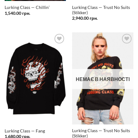
Lurking Class — Trust No Suits
Lurking Class — Chillin’
(Stikker)
1,540.00
грн.
2,940.00
грн.
Додати
Додати
у
у
список
список
бажань
бажань
НЕМАЄ В НАЯВНОСТІ
Lurking Class — Trust No Suits
Lurking Class — Fang
(Stikker)
1,680.00
грн.