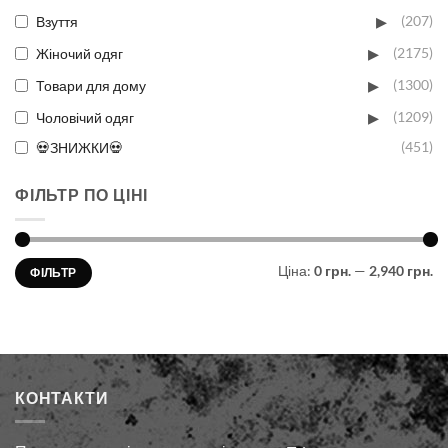
▸
Взуття
(207)
▸
Жіночий одяг
(2175)
▸
Товари для дому
(1300)
▸
Чоловічий одяг
(1209)
💀ЗНИЖКИ💀
(451)
ФІЛЬТР ПО ЦІНІ
Мінімальна
Найбільша
Ціна:
0 грн.
—
2,940 грн.
ФІЛЬТР
ціна
ціна
КОНТАКТИ