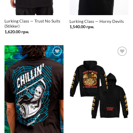
Lurking Class — Trust No Suits
Lurking Class — Horny Devils
(Stikker)
1,540.00
грн.
1,620.00
грн.
Додати
Додати
у
у
список
список
бажань
бажань