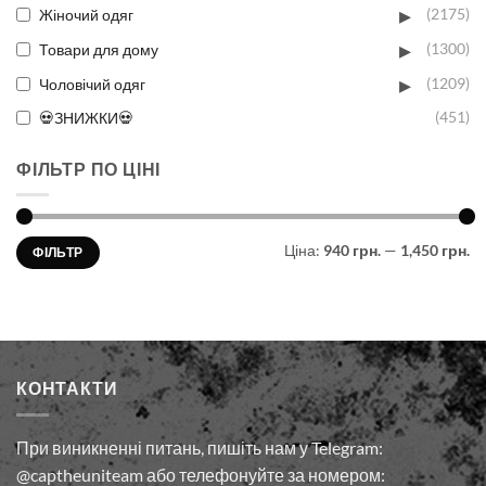
▸
Жіночий одяг
(2175)
▸
Товари для дому
(1300)
▸
Чоловічий одяг
(1209)
💀ЗНИЖКИ💀
(451)
ФІЛЬТР ПО ЦІНІ
Мінімальна
Найбільша
Ціна:
940 грн.
—
1,450 грн.
ФІЛЬТР
ціна
ціна
КОНТАКТИ
При виникненні питань, пишіть нам у Telegram:
@captheuniteam або телефонуйте за номером: