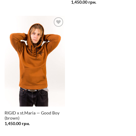
1,450.00
грн.
Додати
у
список
бажань
RIGID x st.Maria — Good Boy
(brown)
1,450.00
грн.