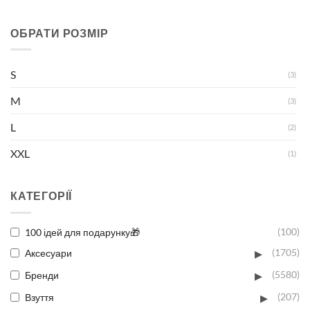
ОБРАТИ РОЗМІР
S
(3)
M
(3)
L
(2)
XXL
(1)
КАТЕГОРІЇ
100 ідей для подарунку🎁
(100)
▸
Аксесуари
(1705)
▸
Бренди
(5580)
▸
Взуття
(207)