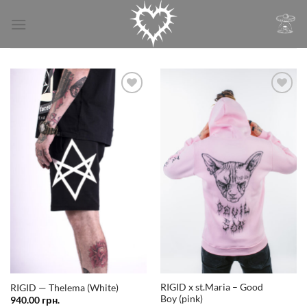
Skip
to
content
Додати
Додати
у
у
список
список
бажань
бажань
RIGID x st.Maria – Good
RIGID — Thelema (White)
Boy (pink)
940.00
грн.