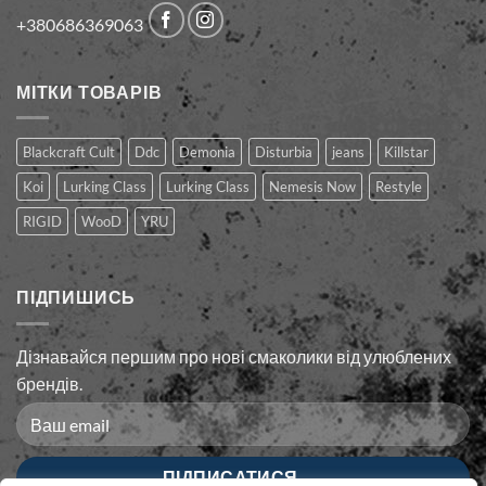
+380686369063
МІТКИ ТОВАРІВ
Blackcraft Cult
Ddc
Demonia
Disturbia
jeans
Killstar
Koi
Lurking Class
Lurking Сlass
Nemesis Now
Restyle
RIGID
WooD
YRU
ПІДПИШИСЬ
Дізнавайся першим про нові смаколики від улюблених
брендів.