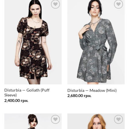
Додати
Додати
у
у
список
список
бажань
бажань
Disturbia — Goliath (Puff
Disturbia — Meadow (Mini)
Sleeve)
2,680.00
грн.
2,400.00
грн.