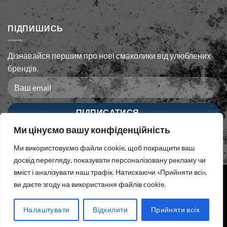
ПІДПИШИСЬ
Дізнавайся першим про нові смаколики від улюблених
брендів.
Ми цінуємо вашу конфіденційність
Ми використовуємо файли cookie, щоб покращити ваш
досвід перегляду, показувати персоналізовану рекламу чи
вміст і аналізувати наш трафік. Натискаючи «Прийняти всі»,
ви даєте згоду на використання файлів cookie.
МАГАЗИН
💀ЗНИЖКИ💀
БЛОГ
ІНФО
Налаштувати
Відхилити
Прийняти всіх
СПИСОК БАЖАНЬ
Create by 2026 ©
CAPTHEUNI