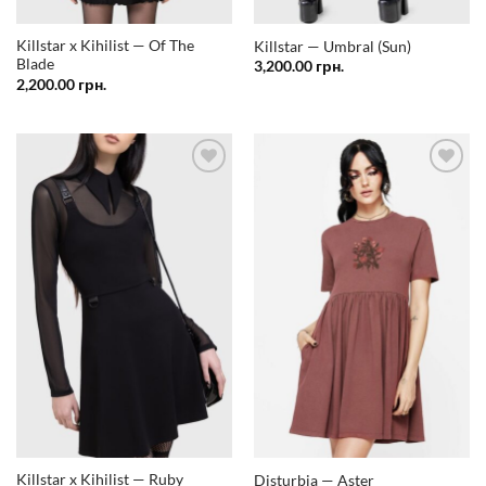
Killstar x Kihilist — Of The
Killstar — Umbral (Sun)
Blade
3,200.00
грн.
2,200.00
грн.
Додати
Додати
у
у
список
список
бажань
бажань
Killstar x Kihilist — Ruby
Disturbia — Aster