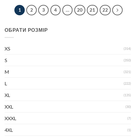
1
2
3
4
…
20
21
22
ОБРАТИ РОЗМІР
XS
(314)
S
(350)
M
(321)
L
(222)
XL
(135)
XXL
(30)
XXXL
(7)
4XL
(1)