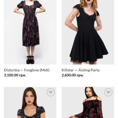
Додати
Додати
у
у
список
список
бажань
бажань
Disturbia — Foxglove (Midi)
Killstar — Aisling Party
3,100.00
грн.
2,600.00
грн.
Додати
Додати
у
у
список
список