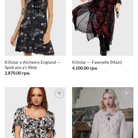
бажань
бажань
Killstar x Alchemy England —
Killstar — Fawnelle (Maxi)
Spidrasica’s Web
4,100.00
грн.
2,870.00
грн.
Додати
Додати
у
у
список
список
бажань
бажань