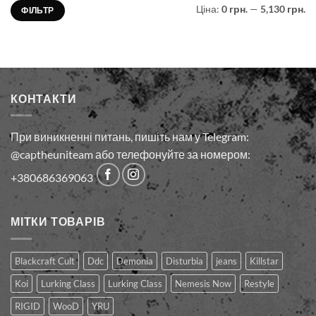
Мінімальна
Найбільша
Ціна:
0 грн.
—
5,130 грн.
ФІЛЬТР
ціна
ціна
КОНТАКТИ
При виникненні питань, пишіть нам у Telegram:
@captheuniteam або телефонуйте за номером:
+380686369063
МІТКИ ТОВАРІВ
Blackcraft Cult
Ddc
Demonia
Disturbia
jeans
Killstar
Koi
Lurking Class
Lurking Сlass
Nemesis Now
Restyle
RIGID
WooD
YRU