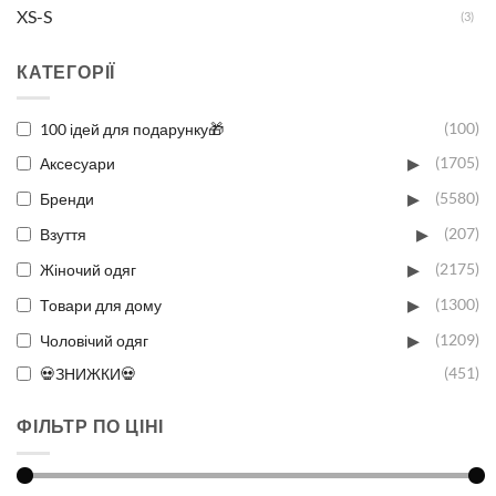
XS-S
(3)
M-L
(2)
КАТЕГОРІЇ
XL-XXL
(2)
100 ідей для подарунку🎁
(100)
Один розмір
(4)
▸
Аксесуари
(1705)
▸
Бренди
(5580)
▸
Взуття
(207)
▸
Жіночий одяг
(2175)
▸
Товари для дому
(1300)
▸
Чоловічий одяг
(1209)
💀ЗНИЖКИ💀
(451)
ФІЛЬТР ПО ЦІНІ