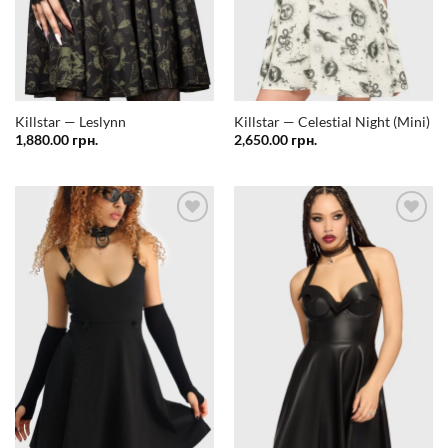
Killstar — Leslynn
Killstar — Celestial Night (Mini)
1,880.00
грн.
2,650.00
грн.
Додати
Додати
у
у
список
список
бажань
бажань