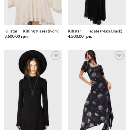
Killstar — Killing Kisses (Ivory)
Killstar — Hecate (Maxi Black)
3,600.00
грн.
4,500.00
грн.
Додати
Додати
у
у
список
список
бажань
бажань