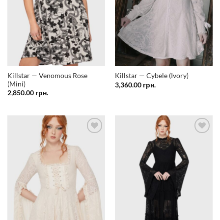
Killstar — Venomous Rose
Killstar — Cybele (Ivory)
(Mini)
3,360.00
грн.
2,850.00
грн.
Додати
Додати
у
у
список
список
бажань
бажань