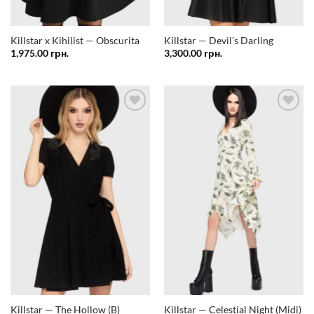
Killstar x Kihilist — Obscurita
Killstar — Devil’s Darling
1,975.00
грн.
3,300.00
грн.
Додати
Додати
у
у
список
список
бажань
бажань
Killstar — The Hollow (B)
Killstar — Celestial Night (Midi)