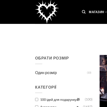
Skip
to
МАГАЗИН
content
ОБРАТИ РОЗМІР
Один розмір
(10)
КАТЕГОРІЇ
100 ідей для подарунку🎁
(100)
▸
Аксесуари
(1687)