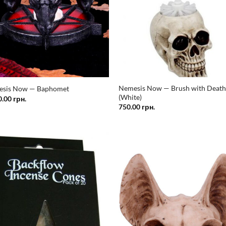
Nemesis Now — Brush with Deat
sis Now — Baphomet
(White)
0.00
грн.
750.00
грн.
Додати
Дод
у
список
спи
бажань
баж