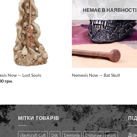
НЕМАЄ В НАЯВНОСТІ
sis Now — Lost Souls
Nemesis Now — Bat Skull
00
грн.
МІТКИ ТОВАРІВ
ПІ
Діз
Blackcraft Cult
Ddc
Demonia
Disturbia
jeans