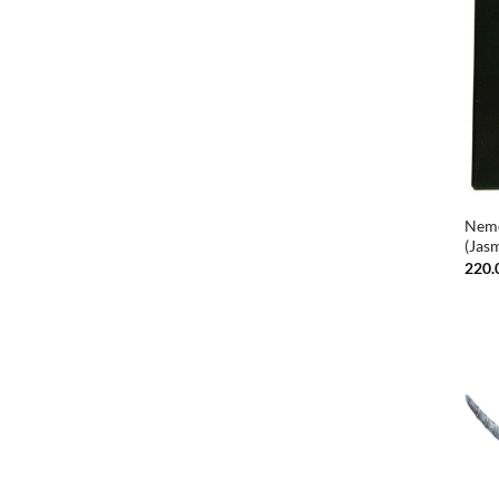
Neme
(Jas
220.