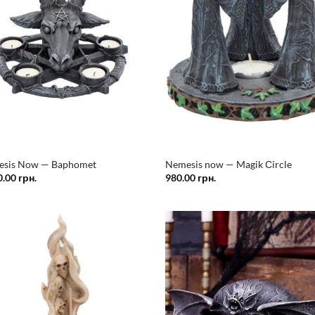
sis Now — Baphomet
Nemesis now — Magik Сircle
0.00
грн.
980.00
грн.
Додати
Дод
у
список
спи
бажань
баж