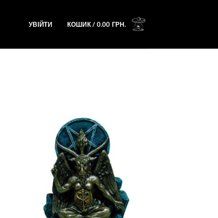
УВІЙТИ
КОШИК /
0.00
ГРН.
ати
Додати
у
у
сок
список
ань
бажань