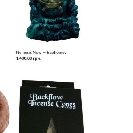
h
Nemesis Now — Baphomet
1,400.00
грн.
ати
Додати
у
у
сок
список
ань
бажань