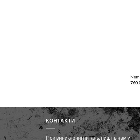
Neme
760.
КОНТАКТИ
При виникненні питань, пишіть нам у