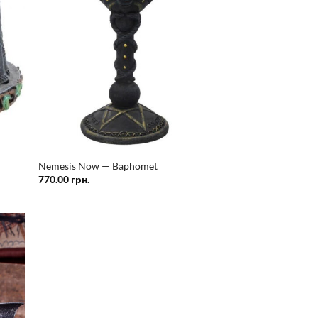
Nemesis Now — Baphomet
770.00
грн.
ати
у
сок
ань