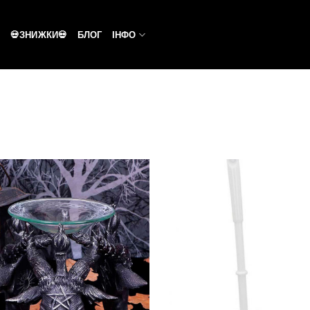
💀ЗНИЖКИ💀
БЛОГ
ІНФО
Додати
Дод
у
список
спи
бажань
баж