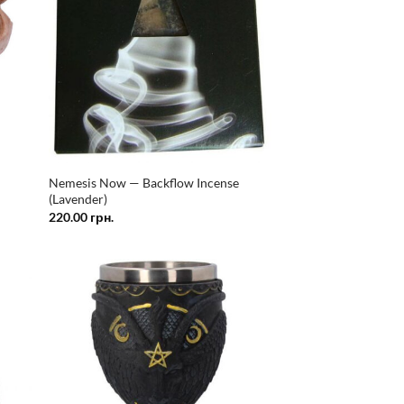
Nemesis Now — Backflow Incense
(Lavender)
220.00
грн.
ати
Додати
у
у
сок
список
ань
бажань