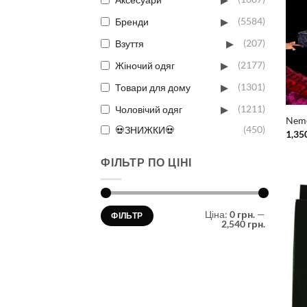
▸
Бренди
(5584)
▸
Взуття
(207)
▸
Жіночий одяг
(2177)
▸
Товари для дому
(1301)
▸
Чоловічий одяг
(1211)
Neme
💀ЗНИЖКИ💀
(450)
1,35
ФІЛЬТР ПО ЦІНІ
Мінімальна
Найбільша
Ціна:
0 грн.
—
ФІЛЬТР
ціна
ціна
2,540 грн.