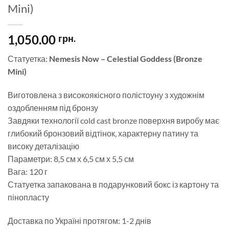
Mini)
1,050.00
грн.
Статуетка:
Nemesis Now – Celestial Goddess (Bronze
Mini)
Виготовлена з високоякісного полістоуну з художнім
оздобленням під бронзу
Завдяки технології cold cast bronze поверхня виробу має
глибокий бронзовий відтінок, характерну патину та
високу деталізацію
Параметри: 8,5 см х 6,5 см х 5,5 см
Вага: 120 г
Статуетка запакована в подарунковий бокс із картону та
пінопласту
Доставка по Україні протягом: 1-2 днів