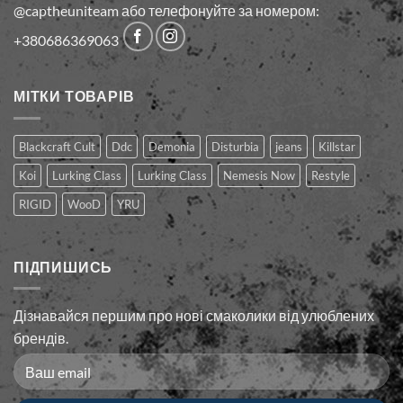
@captheuniteam або телефонуйте за номером:
+380686369063
МІТКИ ТОВАРІВ
Blackcraft Cult
Ddc
Demonia
Disturbia
jeans
Killstar
Koi
Lurking Class
Lurking Сlass
Nemesis Now
Restyle
RIGID
WooD
YRU
ПІДПИШИСЬ
Дізнавайся першим про нові смаколики від улюблених
брендів.