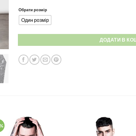
Обрати розмір
Один розмір
ДОДАТИ В КО
5%