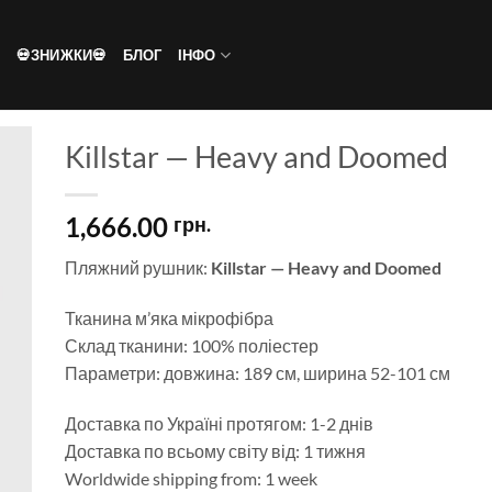
💀ЗНИЖКИ💀
БЛОГ
ІНФО
Killstar — Heavy and Doomed
1,666.00
грн.
ти
Пляжний рушник:
Killstar — Heavy and Doomed
ок
нь
Тканина м’яка мікрофібра
Склад тканини: 100% поліестер
Параметри: довжина: 189 см, ширина 52-101 см
Доставка по Україні протягом: 1-2 днів
Доставка по всьому світу від: 1 тижня
Worldwide shipping from: 1 week