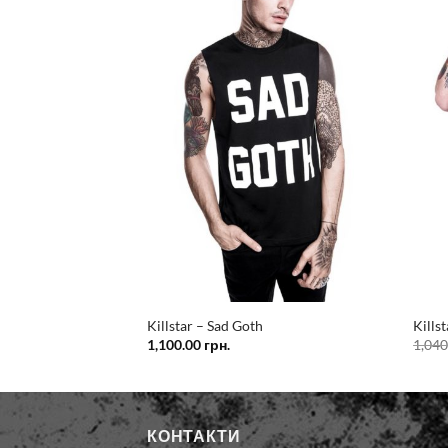
Додати
Додати
у
у
список
список
бажань
бажань
Killstar – Sad Goth
Killst
1,100.00
грн.
1,04
КОНТАКТИ