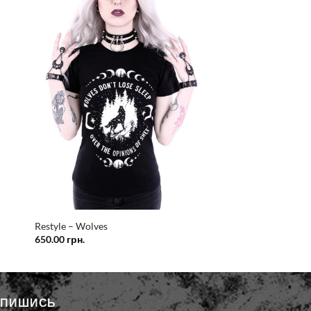
ати
Додати
у
сок
список
ань
бажань
Restyle – Wolves
650.00
грн.
ДПИШИСЬ