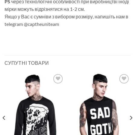
PS
через технологічні особливості при виробництві іноді
мірки можуть відрізнятися на 1-2 см.
Якщо у Вас є сумніви з вибором розміру, напишіть нам в
telegram @captheuniteam
СУПУТНІ ТОВАРИ
Додати
Додати
у
у
список
список
бажань
бажань