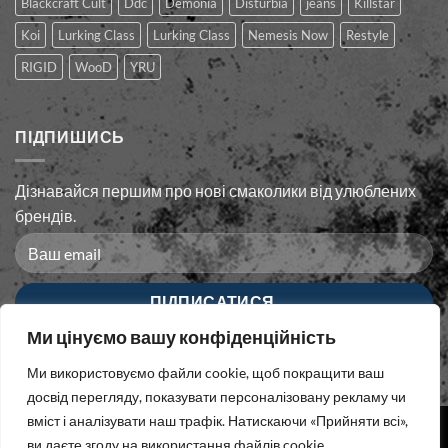
Blackcraft Cult
Ddc
Demonia
Disturbia
jeans
Killstar
Koi
Lurking Class
Lurking Сlass
Nemesis Now
Restyle
RIGID
WooD
YRU
ПІДПИШИСЬ
Дізнавайся першим про нові смаколики від улюблених
брендів.
Ми цінуємо вашу конфіденційність
Ми використовуємо файли cookie, щоб покращити ваш
досвід перегляду, показувати персоналізовану рекламу чи
вміст і аналізувати наш трафік. Натискаючи «Прийняти всі»,
ви даєте згоду на використання файлів cookie.