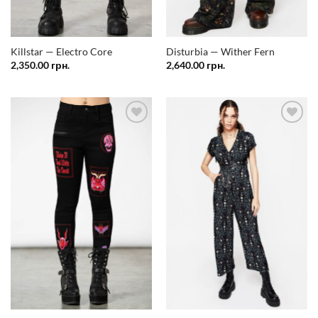
Killstar — Electro Core
Disturbia — Wither Fern
2,350.00
грн.
2,640.00
грн.
Додати
Додати
у
у
список
список
бажань
бажань