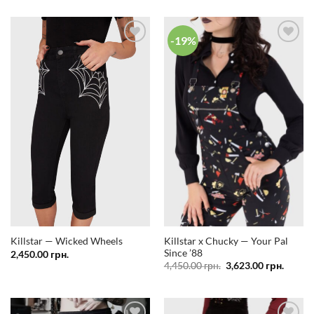
-19%
Додати
Додати
у
у
список
список
бажань
бажань
Killstar x Chucky — Your Pal
Killstar — Wicked Wheels
Since ’88
2,450.00
грн.
Оригінальна
Поточ
4,450.00
грн.
3,623.00
грн.
ціна:
ціна:
4,450.00 грн..
3,623.0