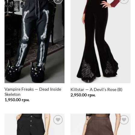
Додати
Додати
у
у
список
список
бажань
бажань
Vampire Freaks — Dead Inside
Killstar — A Devil’s Rose (B)
Skeleton
2,950.00
грн.
1,950.00
грн.