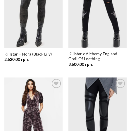
Killstar x Alchemy England —
Killstar – Nora (Black Lily)
Grail Of Loathing
2,620.00
грн.
3,600.00
грн.
Додати
Додати
у
у
список
список
бажань
бажань