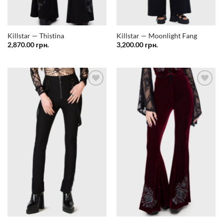
Killstar — Thistina
Killstar — Moonlight Fang
2,870.00
грн.
3,200.00
грн.
Додати
Додати
у
у
список
список
бажань
бажань