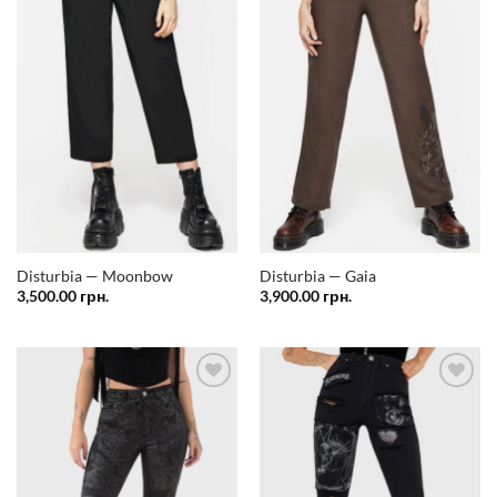
Додати
Додати
у
у
список
список
бажань
бажань
Disturbia — Moonbow
Disturbia — Gaia
3,500.00
грн.
3,900.00
грн.
Додати
Додати
у
у
список
список
бажань
бажань