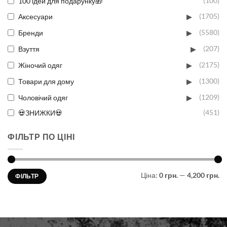
100 ідей для подарунку🎁
(100)
▸
Аксесуари
(1705)
▸
Бренди
(5580)
▸
Взуття
(207)
▸
Жіночий одяг
(2175)
▸
Товари для дому
(1300)
▸
Чоловічий одяг
(1209)
💀ЗНИЖКИ💀
(451)
ФІЛЬТР ПО ЦІНІ
Мінімальна
Найбільша
Ціна:
0 грн.
—
4,200 грн.
ФІЛЬТР
ціна
ціна