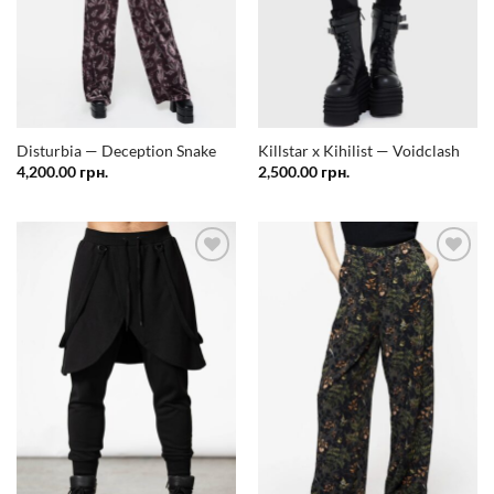
Disturbia — Deception Snake
Killstar x Kihilist — Voidclash
4,200.00
грн.
2,500.00
грн.
Додати
Додати
у
у
список
список
бажань
бажань