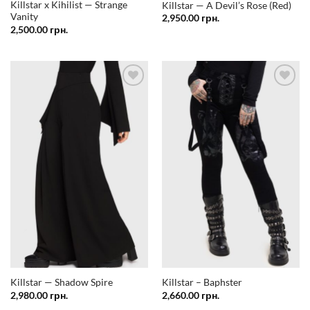
Killstar x Kihilist — Strange
Killstar — A Devil’s Rose (Red)
Vanity
2,950.00
грн.
2,500.00
грн.
Додати
Додати
у
у
список
список
бажань
бажань
Killstar — Shadow Spire
Killstar – Baphster
2,980.00
грн.
2,660.00
грн.