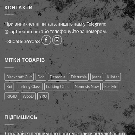
КОНТАКТИ
При виникненні питань, пишіть нам у Telegram:
@captheuniteam або телефонуйте за номером:
+380686369063
МІТКИ ТОВАРІВ
Blackcraft Cult
Ddc
Demonia
Disturbia
jeans
Killstar
Koi
Lurking Class
Lurking Сlass
Nemesis Now
Restyle
RIGID
WooD
YRU
ПІДПИШИСЬ
Дізнавайся першим про нові смаколики від улюблених