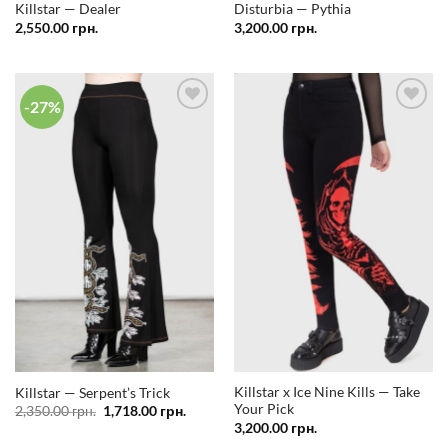
Killstar — Dealer
Disturbia — Pythia
2,550.00
грн.
3,200.00
грн.
-27%
Додати
Додати
у
у
список
список
бажань
бажань
Killstar x Ice Nine Kills — Take
Killstar — Serpent’s Trick
Your Pick
Оригінальна
Поточна
2,350.00
грн.
1,718.00
грн.
ціна:
ціна:
3,200.00
грн.
2,350.00 грн..
1,718.00 грн..