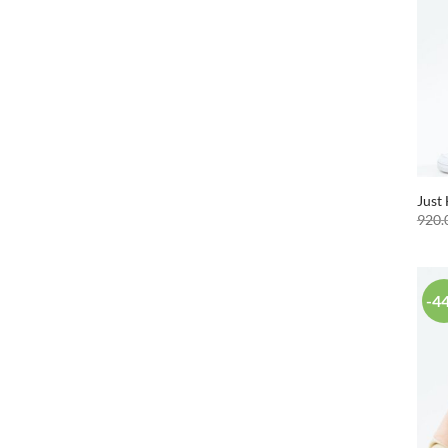
Just
920.
-4