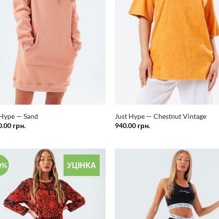
 Hype — Sand
Just Hype — Chestnut Vintage
0.00
грн.
940.00
грн.
0%
УЦІНКА
Додати
Дод
у
список
спи
бажань
баж