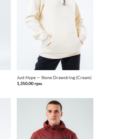
Just Hype — Stone Drawstring (Cream)
1,350.00
грн.
ати
Додати
у
у
сок
список