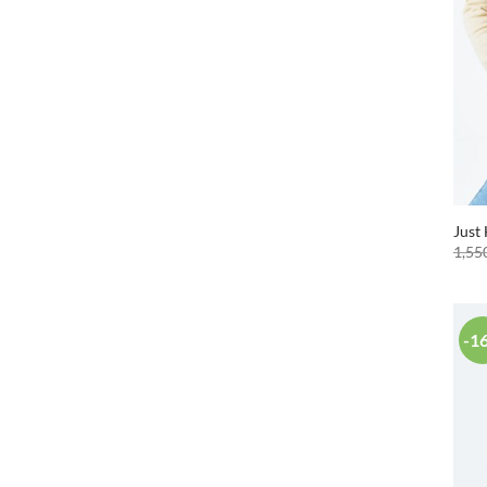
Just
1,55
-1