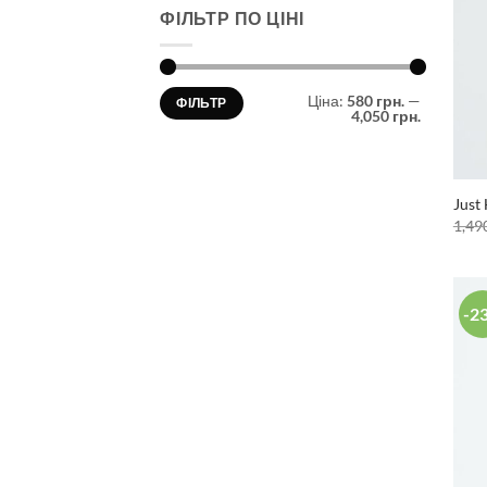
ФІЛЬТР ПО ЦІНІ
Мінімальна
Найбільша
Ціна:
580 грн.
—
ФІЛЬТР
ціна
ціна
4,050 грн.
Just
1,49
-2