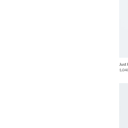
Just
1,04