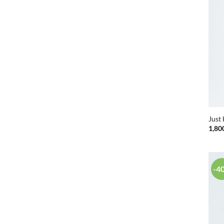
Just
1,80
-4