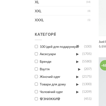
XL
(14)
XXL
(4)
XXXL
(1)
КАТЕГОРІЇ
Just
1,15
100 ідей для подарунку🎁
(100)
▸
Аксесуари
(1705)
▸
Бренди
(5580)
-4
▸
Взуття
(207)
▸
Жіночий одяг
(2175)
▸
Товари для дому
(1300)
▸
Чоловічий одяг
(1209)
💀ЗНИЖКИ💀
(451)