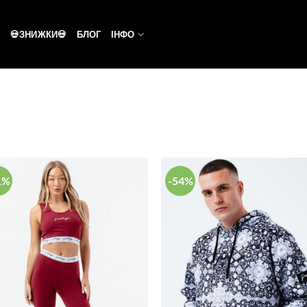
💀ЗНИЖКИ💀
БЛОГ
ІНФО
1%
-54%
Додати
Дод
у
список
спи
бажань
баж