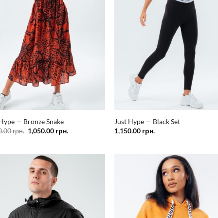
 Hype — Bronze Snake
Just Hype — Black Set
Оригінальна
Поточна
0.00
грн.
1,050.00
грн.
1,150.00
грн.
ціна:
ціна:
1,750.00 грн..
1,050.00 грн..
Додати
Дод
у
список
спи