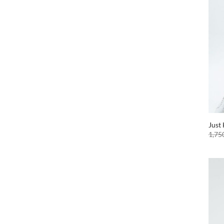
Just
1,75