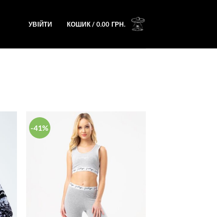
УВІЙТИ
КОШИК /
0.00
ГРН.
-41%
ати
Додати
у
у
сок
список
ань
бажань