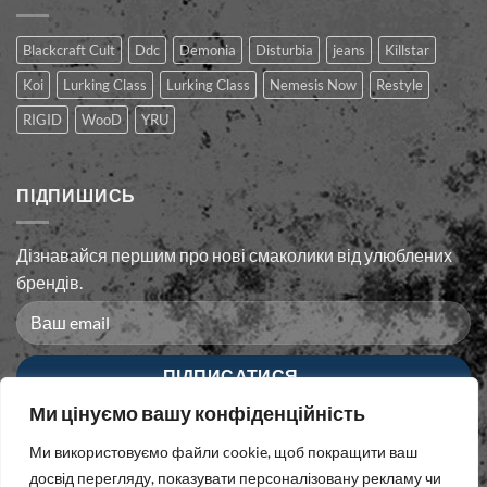
Blackcraft Cult
Ddc
Demonia
Disturbia
jeans
Killstar
Koi
Lurking Class
Lurking Сlass
Nemesis Now
Restyle
RIGID
WooD
YRU
ПІДПИШИСЬ
Дізнавайся першим про нові смаколики від улюблених
брендів.
Ми цінуємо вашу конфіденційність
Ми використовуємо файли cookie, щоб покращити ваш
досвід перегляду, показувати персоналізовану рекламу чи